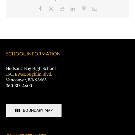
Facebook
X
Reddit
LinkedIn
Pinterest
Email
SCHOOL INFORMATION
Hudson’s Bay High School
1601 E McLoughlin Blvd.
Vancouver, WA 98663
360-313-4400
BOUNDARY MAP