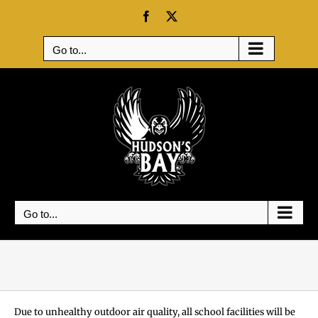
Skip
Facebook
X
to
content
Go to...
Go to...
Due to unhealthy outdoor air quality, all school facilities will be