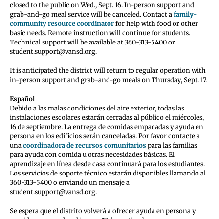
closed to the public on Wed., Sept. 16. In-person support and
grab-and-go meal service will be canceled. Contact a
family-
community resource coordinator
for help with food or other
basic needs. Remote instruction will continue for students.
Technical support will be available at 360-313-5400 or
student.support@vansd.org.
It is anticipated the district will return to regular operation with
in-person support and grab-and-go meals on Thursday, Sept. 17.
Español
Debido a las malas condiciones del aire exterior, todas las
instalaciones escolares estarán cerradas al público el miércoles,
16 de septiembre. La entrega de comidas empacadas y ayuda en
persona en los edificios serán canceladas. Por favor contacte a
una
coordinadora de recursos comunitarios
para las familias
para ayuda con comida u otras necesidades básicas. El
aprendizaje en línea desde casa continuará para los estudiantes.
Los servicios de soporte técnico estarán disponibles llamando al
360-313-5400 o enviando un mensaje a
student.support@vansd.org.
Se espera que el distrito volverá a ofrecer ayuda en persona y