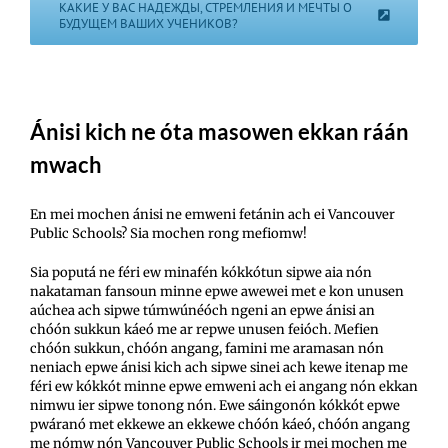
КАКИЕ У ВАС НАДЕЖДЫ, СТРЕМЛЕНИЯ И МЕЧТЫ О
БУДУЩЕМ ВАШИХ УЧЕНИКОВ?
Ánisi kich ne óta masowen ekkan ráán
mwach
En mei mochen ánisi ne emweni fetánin ach ei Vancouver
Public Schools? Sia mochen rong mefiomw!
Sia poputá ne féri ew minafén kókkótun sipwe aia nón
nakataman fansoun minne epwe awewei met e kon unusen
aúchea ach sipwe túmwúnéóch ngeni an epwe ánisi an
chóón sukkun káeó me ar repwe unusen feióch. Mefien
chóón sukkun, chóón angang, famini me aramasan nón
neniach epwe ánisi kich ach sipwe sinei ach kewe itenap me
féri ew kókkót minne epwe emweni ach ei angang nón ekkan
nimwu ier sipwe tonong nón. Ewe sáingonón kókkót epwe
pwáranó met ekkewe an ekkewe chóón káeó, chóón angang
me nómw nón Vancouver Public Schools ir mei mochen me