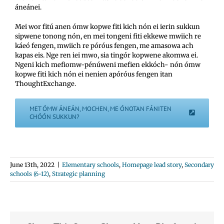
áneánei.
Mei wor fitú anen ómw kopwe fiti kich nón ei ierin sukkun
sipwene tonong nón, en mei tongeni fiti ekkewe mwiich re
káeó fengen, mwiich re póróus fengen, me amasowa ach
kapas eis. Nge ren iei mwo, sia tingór kopwene akomwa ei.
Ngeni kich mefiomw-pénúweni mefien ekkóch- nón ómw
kopwe fiti kich nón ei nenien apóróus fengen itan
ThoughtExchange.
MET ÓMW ÁNEÁN, MOCHEN, ME ÓNOTAN FÁNITEN
CHÓÓN SUKKUN?
June 13th, 2022
|
Elementary schools
,
Homepage lead story
,
Secondary
schools (6-12)
,
Strategic planning