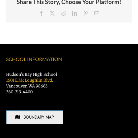
Share This Story, Choose Your Platform!
Facebook
X
Reddit
LinkedIn
Pinterest
Email
SCHOOL INFORMATION
Hudson’s Bay High School
1601 E McLoughlin Blvd.
Vancouver, WA 98663
360-313-4400
BOUNDARY MAP