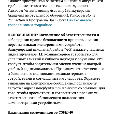
сможет приступить к занятиям в школе 31 августа. Это
требование относится ко всем школам, включая
Vancouver Virtual Learning Academy
(Ванкуверская
Академия виртуального обучения),
Vancouver Home
Connection
и Программа
Open Doors
.
Ознакомьтесь с
требованиями подробнее.
НАПОМИНАНИЕ: Соглашение об ответственности и
соблюдении правил безопасности при пользовании
персональными электронными устройств
Ванкуверский школьный район (
VPS
) выдаст учащимся
индивидуальное (1:1) компьютерное устройство для
успешных занятий и гибкого подхода к обучению.
VPS
требует, чтобы
родитель или опекун
ученика каждый
учебный год знакомились с Правилами ответственного
и безопасного пользования компьютерными
устройствами и соглашались им следовать. Обратите
внимание на электронное сообщение, посланное 19
августа с адреса
noreply@qemailserver.com
со ссылкой, для
того, чтобы просмотреть и согласиться с правилами
ответственного и безопасного пользования
компьютерными устройствами.
Вакцинация сотрудников от
COVID
-19