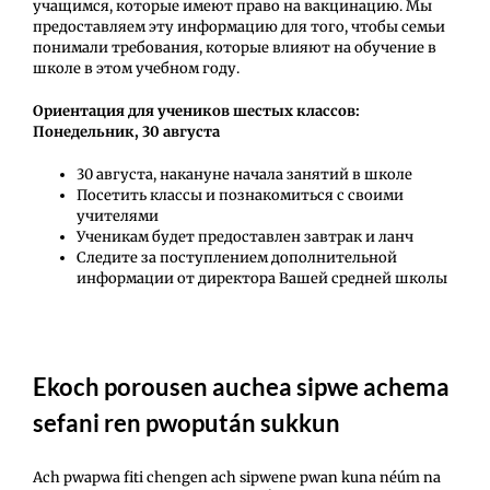
учащимся, которые имеют право на вакцинацию. Мы
предоставляем эту информацию для того, чтобы семьи
понимали требования, которые влияют на обучение в
школе в этом учебном году.
Ориентация для учеников шестых классов:
Понедельник, 30 августа
30 августа, накануне начала занятий в школе
Посетить классы и познакомиться с своими
учителями
Ученикам будет предоставлен завтрак и ланч
Следите за поступлением дополнительной
информации от директора Вашей средней школы
Ekoch porousen auchea sipwe achema
sefani ren pwopután sukkun
Ach pwapwa fiti chengen ach sipwene pwan kuna néúm na