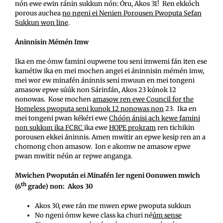
nón ewe ewin ránin sukkun nón: Óru, Akos 31! Ren ekkóch
porous auchea
no ngeni ei Nenien Porousen Pwoputa Sefan
Sukkun won line
.
Áninnisin Mémén Imw
Ika en me ómw famini oupwene tou seni imwemi fán iten ese
kamétiw ika en mei mochen angei ei áninnisin mémén imw,
mei wor ew minafén áninnis seni mwuun en mei tongeni
amasow epwe súúk non Sárinfán, Akos 23 kúnok 12
nonowas. Kose mochen
amasow ren ewe Council for the
Homeless pwoputa seni kunok 12 nonowas non
23. Ika en
mei tongeni pwan kékéri ewe
Chóón ánisi ach kewe famini
non sukkun ika FCRC
ika ewe
HOPE prokram
ren tichikin
porousen ekkei áninnis. Amen mwitir an epwe kesip ren an a
chomong chon amasow. Ion e akomw ne amasow epwe
pwan mwitir néún ar repwe anganga.
Mwichen Pwopután ei Minafén Ier ngeni Oonuwen mwich
th
(6
grade) non: Akos 30
Akos 30, ewe rán me mwen epwe pwoputa sukkun
No ngeni ómw kewe class ka churi né
úm sense