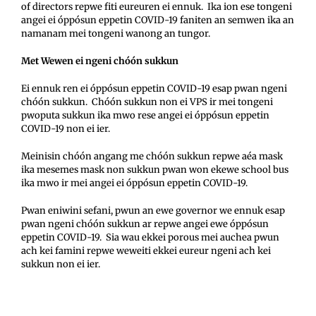
of directors repwe fiti eureuren ei ennuk. Ika ion ese tongeni
angei ei óppósun eppetin COVID-19 faniten an semwen ika an
namanam mei tongeni wanong an tungor.
Met Wewen ei ngeni chóón sukkun
Ei ennuk ren ei óppósun eppetin COVID-19 esap pwan ngeni
chóón sukkun. Chóón sukkun non ei VPS ir mei tongeni
pwoputa sukkun ika mwo rese angei ei óppósun eppetin
COVID-19 non ei ier.
Meinisin chóón angang me chóón sukkun repwe aéa mask
ika mesemes mask non sukkun pwan won ekewe school bus
ika mwo ir mei angei ei óppósun eppetin COVID-19.
Pwan eniwini sefani, pwun an ewe governor we ennuk esap
pwan ngeni chóón sukkun ar repwe angei ewe óppósun
eppetin COVID-19. Sia wau ekkei porous mei auchea pwun
ach kei famini repwe weweiti ekkei eureur ngeni ach kei
sukkun non ei ier.