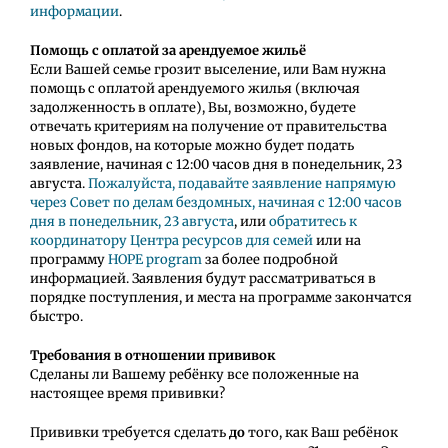
информации
.
Помощь с оплатой за арендуемое жильё
Если Вашей семье грозит выселение, или Вам нужна
помощь с оплатой арендуемого жилья (включая
задолженность в оплате), Вы, возможно, будете
отвечать критериям на получение от правительства
новых фондов, на которые можно будет подать
заявление, начиная с 12:00 часов дня в понедельник, 23
августа.
Пожалуйста, подавайте заявление напрямую
через Совет по делам бездомных, начиная с 12:00 часов
дня в понедельник, 23 августа
, или
обратитесь к
координатору Центра ресурсов для семей
или на
программу
HOPE program
за более подробной
информацией. Заявления будут рассматриваться в
порядке поступления, и места на программе закончатся
быстро.
Требования в отношении прививок
Сделаны ли Вашему ребёнку все положенные на
настоящее время прививки?
Прививки требуется сделать
до
того, как Ваш ребёнок