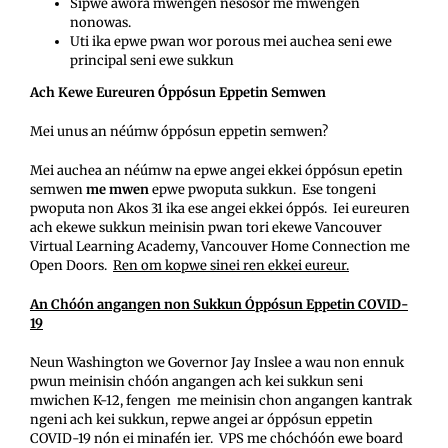
Sipwe awora mwéngén nésosor me mwéngén
nonowas.
Uti ika epwe pwan wor porous mei auchea seni ewe
principal seni ewe sukkun
Ach Kewe Eureuren Óppósun Eppetin Semwen
Mei unus an néúmw óppósun eppetin semwen?
Mei auchea an néúmw na epwe angei ekkei óppósun epetin
semwen
me mwen
epwe pwoputa sukkun. Ese tongeni
pwoputa non Akos 31 ika ese angei ekkei óppós. Iei eureuren
ach ekewe sukkun meinisin pwan tori ekewe Vancouver
Virtual Learning Academy, Vancouver Home Connection me
Open Doors.
Ren om kopwe sinei ren ekkei eureur.
An Chóón angangen non Sukkun Óppósun Eppetin COVID-
19
Neun Washington we Governor Jay Inslee a wau non ennuk
pwun meinisin chóón angangen ach kei sukkun seni
mwichen K-12, fengen me meinisin chon angangen kantrak
ngeni ach kei sukkun, repwe angei ar óppósun eppetin
COVID-19 nón ei minafén ier. VPS me chóchóón ewe board