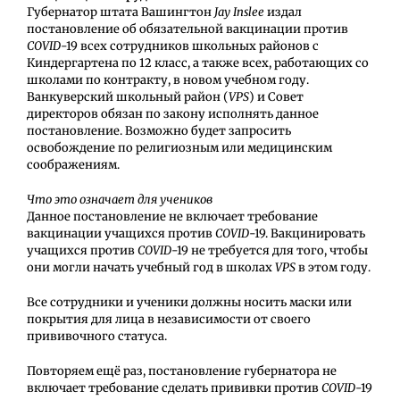
Губернатор штата Вашингтон
Jay Inslee
издал
постановление об обязательной вакцинации против
COVID
-19 всех сотрудников школьных районов с
Киндергартена по 12 класс, а также всех, работающих со
школами по контракту, в новом учебном году.
Ванкуверский школьный район (
VPS
) и Совет
директоров обязан по закону исполнять данное
постановление. Возможно будет запросить
освобождение по религиозным или медицинским
соображениям.
Что это означает для учеников
Данное постановление не включает требование
вакцинации учащихся против
COVID
-19. Вакцинировать
учащихся против
COVID
-19 не требуется для того, чтобы
они могли начать учебный год в школах
VPS
в этом году.
Все сотрудники и ученики должны носить маски или
покрытия для лица в независимости от своего
прививочного статуса.
Повторяем ещё раз, постановление губернатора не
включает требование сделать прививки против
COVID
-19