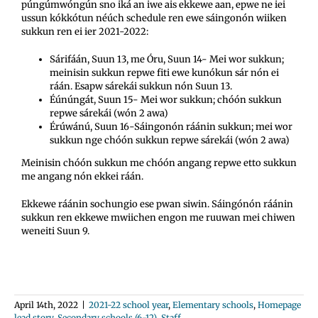
púngúmwóngún sno iká an iwe ais ekkewe aan, epwe ne iei
ussun kókkótun néúch schedule ren ewe sáingonón wiiken
sukkun ren ei ier 2021-2022:
Sárifáán, Suun 13, me Óru, Suun 14- Mei wor sukkun;
meinisin sukkun repwe fiti ewe kunókun sár nón ei
ráán. Esapw sárekái sukkun nón Suun 13.
Éúnúngát, Suun 15- Mei wor sukkun; chóón sukkun
repwe sárekái (wón 2 awa)
Érúwánú, Suun 16-Sáingonón ráánin sukkun; mei wor
sukkun nge chóón sukkun repwe sárekái (wón 2 awa)
Meinisin chóón sukkun me chóón angang repwe etto sukkun
me angang nón ekkei ráán.
Ekkewe ráánin sochungio ese pwan siwin. Sáingónón ráánin
sukkun ren ekkewe mwiichen engon me ruuwan mei chiwen
weneiti Suun 9.
April 14th, 2022
|
2021-22 school year
,
Elementary schools
,
Homepage
lead story
,
Secondary schools (6-12)
,
Staff