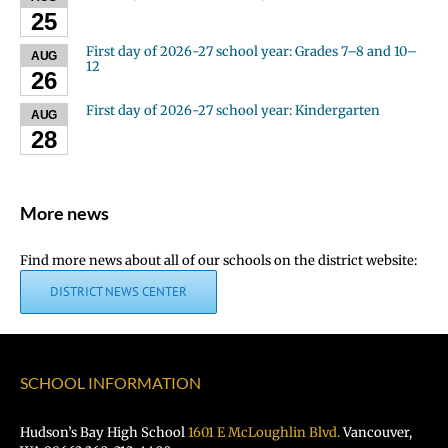
25
First day of 2026-27 school year: Grades 7–8 and 10–
AUG
12
26
First day of 2026-27 school year: Kindergarten
AUG
28
More news
Find more news about all of our schools on the district website:
DISTRICT NEWS CENTER
SCHOOL INFORMATION
Hudson’s Bay High School
1601 E McLoughlin Blvd.
Vancouver,