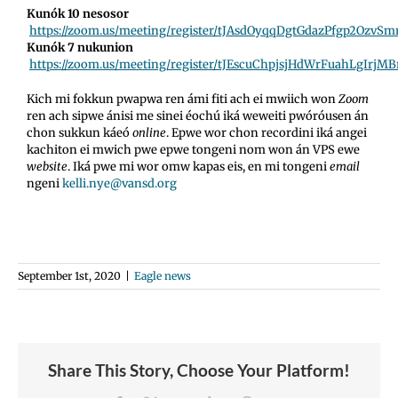
Kunók 10 nesosor
https://zoom.us/meeting/register/tJAsdOyqqDgtGdazPfgp2Ozv
Kunók 7 nukunion
https://zoom.us/meeting/register/tJEscuChpjsjHdWrFuahLgIrj
Kich mi fokkun pwapwa ren ámi fiti ach ei mwiich won
Zoom
ren ach sipwe ánisi me sinei éochú iká weweiti pwóróusen án
chon sukkun káeó
online
. Epwe wor chon recordini iká angei
kachiton ei mwich pwe epwe tongeni nom won án VPS ewe
website
. Iká pwe mi wor omw kapas eis, en mi tongeni
email
ngeni
kelli.nye@vansd.org
September 1st, 2020
|
Eagle news
Share This Story, Choose Your Platform!