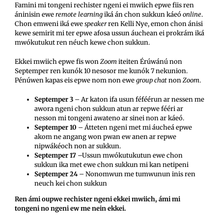
Famini mi tongeni rechister ngeni ei mwiich epwe fiis ren
áninisin ewe
remote
learning
iká án chon sukkun káeó
online
.
Chon emweni iká ewe
speaker
ren Kelli Nye, emon chon ánisi
kewe semirit mi ter epwe afosa ussun áuchean ei prokrám iká
mwókutukut ren néuch kewe chon sukkun.
Ekkei mwiich epwe fis won
Zoom
iteiten Érúwánú non
Septemper ren kunók 10 nesosor me kunók 7 nekunion.
Pénúwen kapas eis epwe nom non ewe
group chat
non
Zoom
.
Septemper 3
– Ar katon ifa usun féféérun ar nessen me
awora ngeni chon sukkun atun ar repwe fééri ar
nesson mi tongeni awateno ar sinei non ar káeó.
Septemper 10
– Átteten ngeni met mi áucheá epwe
akom ne angang won pwan ew anen ar repwe
nipwákéoch non ar sukkun.
Septemper 17
–Ussun mwókutukutun ewe chon
sukkun ika met ewe chon sukkun mi kan netipeni
Septemper 24
– Nonomwun me tumwunun inis ren
neuch kei chon sukkun
Ren ámi oupwe rechister ngeni ekkei mwiich, ámi mi
tongeni no ngeni ew me nein ekkei.