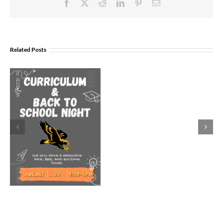
Facebook
X
Reddit
LinkedIn
Pinterest
Email
Join
Us
Related Posts
to
Welcome
Dr.
Rocky
Torres-
Morales
as
Superintend
of
Vancouver
Public
Schools