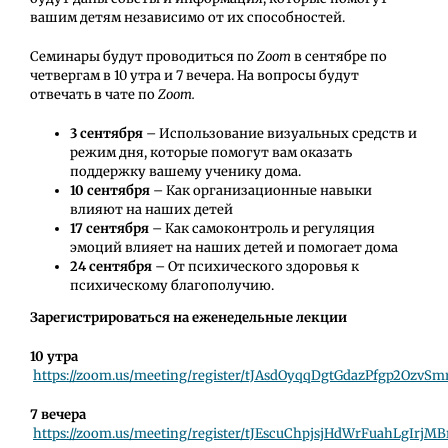
вашим детям независимо от их способностей.
Семинары будут проводиться по
Zoom
в сентябре по
четвергам в 10 утра и 7 вечера. На вопросы будут
отвечать в чате по
Zoom
.
3 сентября
– Использование визуальных средств и
режим дня, которые помогут вам оказать
поддержку вашему ученику дома.
10
сентября
– Как организационные навыки
влияют на наших детей
17 сентября
– Как самоконтроль и регуляция
эмоций влияет на наших детей и помогает дома
24 сентября
– От психического здоровья к
психическому благополучию.
Зарегистрироваться на еженедельные лекции
10 утра
https://zoom.us/meeting/register/tJAsdOyqqDgtGdazPfgp2Ozv
7 вечера
https://zoom.us/meeting/register/tJEscuChpjsjHdWrFuahLgIrj