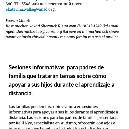
360-771-5548 или по электронной почте
ekaterina.walla@vansd.org
.
Fóósun Chuuk
Kose mochen kókóri Shermick Rieuo won (360) 313-1249 iká email
ngeni shermick.rieuo@vansd.org iká pwe en mi mochen ach sipwe
awora áninisin chiyakú ngonuk me omw famini ren ach ei mwiich.
Sesiones informativas para padres de
familia que tratarán temas sobre cómo
apoyar a sus hijos durante el aprendizaje a
distancia.
Las familias pueden inscribirse ahora en sesiones
informativas para apoyar a sus hijos durante el aprendizaje a
distancia. Las sesiones para los padres de familia, presentadas
por Kelli Nye, especialista en Autismo, ofrecerán consejos e
información que beneficiará a todos los estudiantes sin