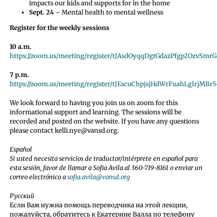
impacts our kids and supports for in the home
Sept. 24
– Mental health to mental wellness
Register for the weekly sessions
10 a.m.
https://zoom.us/meeting/register/tJAsdOyqqDgtGdazPfgp2OzvSm
7 p.m.
https://zoom.us/meeting/register/tJEscuChpjsjHdWrFuahLgIrjMB
We look forward to having you join us on zoom for this
informational support and learning. The sessions will be
recorded and posted on the website. If you have any questions
please contact kelli.nye@vansd.org.
Español
Si usted necesita servicios de traductor/intérprete en español para
esta sesión, favor de llamar a Sofia Avila al
360-719-8161
o enviar un
correo electrónico a
sofia.avila@vansd.org
Русский
Если Вам нужна помощь переводчика на этой лекции,
пожалуйста, обратитесь к Екатерине Валла по телефону