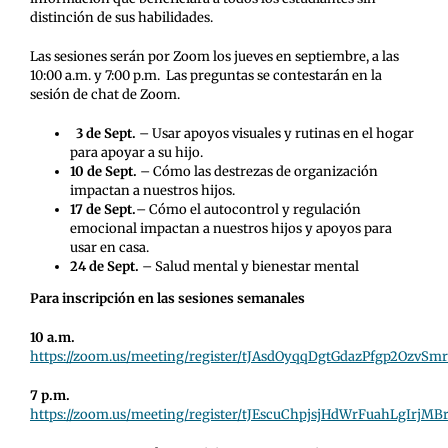
distinción de sus habilidades.
Las sesiones serán por Zoom los jueves en septiembre, a las
10:00 a.m. y 7:00 p.m. Las preguntas se contestarán en la
sesión de chat de Zoom.
3 de Sept.
– Usar apoyos visuales y rutinas en el hogar
para apoyar a su hijo.
10 de Sept.
– Cómo las destrezas de organización
impactan a nuestros hijos.
17 de Sept.
– Cómo el autocontrol y regulación
emocional impactan a nuestros hijos y apoyos para
usar en casa.
24 de Sept.
– Salud mental y bienestar mental
Para inscripción en las sesiones semanales
10 a.m.
https://zoom.us/meeting/register/tJAsdOyqqDgtGdazPfgp2OzvS
7 p.m.
https://zoom.us/meeting/register/tJEscuChpjsjHdWrFuahLgIrj