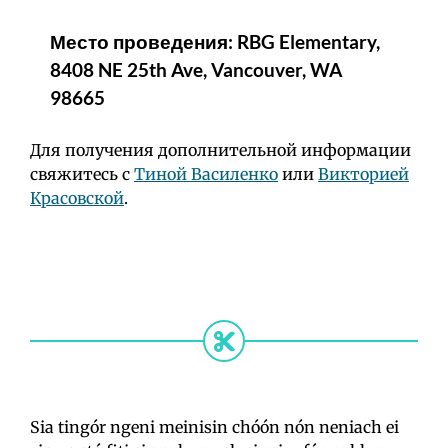
Место проведения: RBG Elementary,
8408 NE 25th Ave, Vancouver, WA
98665
Для получения дополнительной информации
свяжитесь с
Тиной Василенко
или
Викторией
Красовской
.
Sia tingór ngeni meinisin chóón nón neniach ei