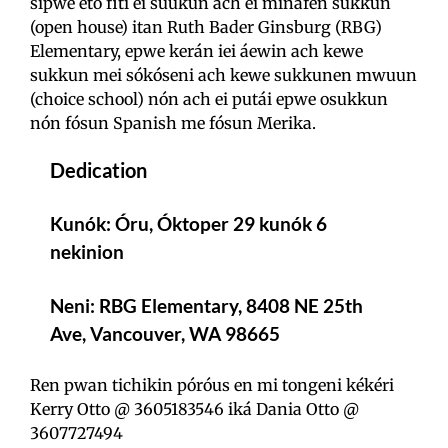
sipwe etó fiti ei suukun ach ei minafén sukkun
(open house) itan Ruth Bader Ginsburg (RBG)
Elementary, epwe kerán iei áewin ach kewe
sukkun mei sókóseni ach kewe sukkunen mwuun
(choice school) nón ach ei putái epwe osukkun
nón fósun Spanish me fósun Merika.
Dedication
Kunók: Óru, Óktoper 29 kunók 6
nekinion
Neni: RBG Elementary, 8408 NE 25th
Ave, Vancouver, WA 98665
Ren pwan tichikin póróus en mi tongeni kékéri
Kerry Otto @ 3605183546 iká Dania Otto @
3607727494