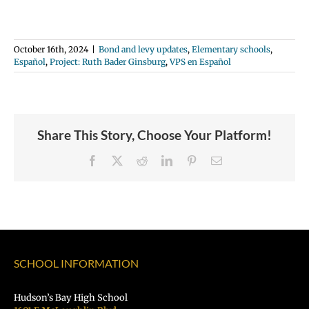
October 16th, 2024
|
Bond and levy updates
,
Elementary schools
,
Español
,
Project: Ruth Bader Ginsburg
,
VPS en Español
Share This Story, Choose Your Platform!
Facebook
X
Reddit
LinkedIn
Pinterest
Email
SCHOOL INFORMATION
Hudson’s Bay High School