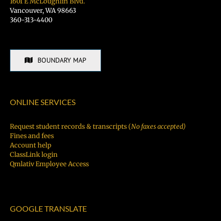
1601 E McLoughlin Blvd.
Vancouver, WA 98663
360-313-4400
BOUNDARY MAP
ONLINE SERVICES
Request student records & transcripts (
No faxes accepted)
Fines and fees
Account help
ClassLink login
Qmlativ Employee Access
GOOGLE TRANSLATE