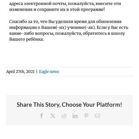
адреса электронной почты, пожалуйста, внесите эти
изменения и сохраните их в этой программе!
Спасибо за то, что Вы уделили время для обновления
информации о Вашем(-их) ученике(-ах). Если у Вас есть
какие-либо вопросы, пожалуйста, обратитесь в школу
Вашего ребёнка.
April 27th, 2021
|
Eagle news
Share This Story, Choose Your Platform!
Facebook
X
Reddit
LinkedIn
Pinterest
Email