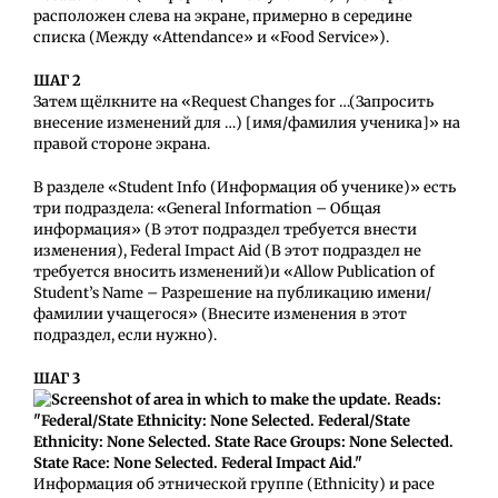
расположен слева на экране, примерно в середине
списка (Между «Attendance» и «Food Service»).
ШАГ 2
Затем щёлкните на «Request Changes for …(Запросить
внесение изменений для …) [имя/фамилия ученика]» на
правой стороне экрана.
В разделе «Student Info (Информация об ученике)» есть
три подраздела: «General Information – Общая
информация» (В этот подраздел требуется внести
изменения), Federal Impact Aid (В этот подраздел не
требуется вносить изменений)и «Allow Publication of
Student’s Name – Разрешение на публикацию имени/
фамилии учащегося» (Внесите изменения в этот
подраздел, если нужно).
ШАГ 3
Информация об этнической группе (Ethnicity) и расе