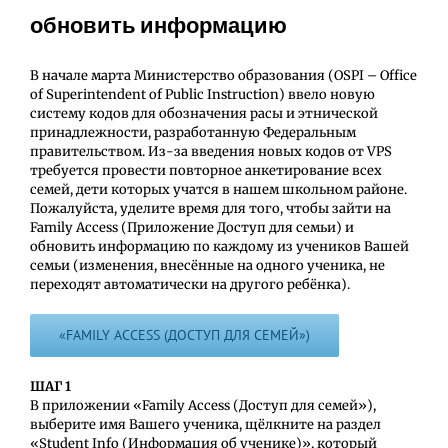
обновить информацию
В начале марта Министерство образования (OSPI – Office
of Superintendent of Public Instruction) ввело новую
систему кодов для обозначения расы и этнической
принадлежности, разработанную Федеральным
правительством. Из-за введения новых кодов от VPS
требуется провести повторное анкетирование всех
семей, дети которых учатся в нашем школьном районе.
Пожалуйста, уделите время для того, чтобы зайти на
Family Access (Приложение Доступ для семьи) и
обновить информацию по каждому из ученикoв Вашей
семьи (изменения, внесённые на одного ученика, не
переходят автоматически на другого ребёнка).
«FAMILY ACCESS (ДОСТУП ДЛЯ СЕМЕЙ»)
ШАГ 1
В приложении «Family Access (Доступ для семей»),
выберите имя Вашего ученика, щёлкните на раздел
«Student Info (Информация об ученике)», который