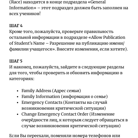
(Race) находится в конце подраздела «General
Information» – этот подраздел должен быть заполнен на
всех учеников!
ШАГ 4
Кроме того, пожалуйста, проверьте правильность
остальной информации в подразделе «Allow Publication
of Student’s Name – Разрешение на публикацию имени/
фамилии учащегося». Внесите изменения, если хотите).
ШАГ 5
И наконец, пожалуйста, зайдите в следующие разделы
для того, чтобы проверить и обновить информацию в
категориях:
Family Address (Адрес семьи)
Family Information (информация о семье)
Emergency Contacts (Контакты на случай
возникновения критической ситуации)
Change Emergency Contact Order (Изменение
очерёдности лиц, к которым следует обращаться в
случае возникновения критической ситуации)
Если Вы переехали, поменяли номера телефонов или