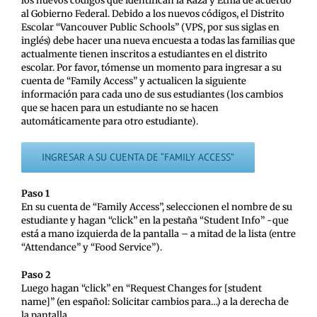
los nuevos códigos que identifican la Raza y Etnia de acuerdo
al Gobierno Federal. Debido a los nuevos códigos, el Distrito
Escolar “Vancouver Public Schools” (VPS, por sus siglas en
inglés) debe hacer una nueva encuesta a todas las familias que
actualmente tienen inscritos a estudiantes en el distrito
escolar. Por favor, tómense un momento para ingresar a su
cuenta de “Family Access” y actualicen la siguiente
información para cada uno de sus estudiantes (los cambios
que se hacen para un estudiante no se hacen
automáticamente para otro estudiante).
INGRESAR A SU CUENTA DE “FAMILY ACCESS”
Paso 1
En su cuenta de “Family Access”, seleccionen el nombre de su
estudiante y hagan “click” en la pestaña “Student Info” -que
está a mano izquierda de la pantalla – a mitad de la lista (entre
“Attendance” y “Food Service”).
Paso 2
Luego hagan “click” en “Request Changes for [student
name]” (en español: Solicitar cambios para…) a la derecha de
la pantalla.