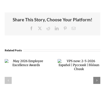
Share This Story, Choose Your Platform!
Facebook
X
Reddit
LinkedIn
Pinterest
Email
Related Posts
February 2026
VPS now: 2-5-
Employee
2026 Español |
Excellence
Русский |
Awards
Fóósun Chuuk