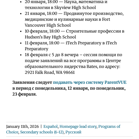
20 января, 18:00 — Наука, математика и
технологии в Skyview High School
21 января, 18:00 — Продвинутое производство,
медицинские и кулинарные науки в Fort
Vancouver High School
10 февраля, 18:00 — Строительные профессии в
Hudson’s Bay High School
11 февраля, 18:00 — iTech Preparatory в iTech
Preparatory
18 февраля с 5 до 8 вечера – сессия помощи по
подаче заявлений на все программы в Центре
образовательного лидерства Bates, по адресу:
2921 Falk Road, WA 98661
Заявления следует
подавать через систему ParentVUE
в период с понедельника, 12 января, по понедельник,
23 февраля.
January 11th, 2026
|
Español
,
Homepage lead story
,
Programs of
Choice
,
Secondary schools (6-12)
,
Русский