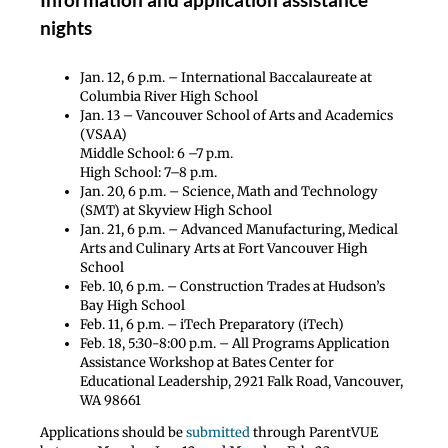
nights
Jan. 12, 6 p.m.
–
International Baccalaureate
at
Columbia River High School
Jan. 13 – Vancouver School of Arts and Academics
(VSAA)
Middle School: 6 –7 p.m.
High School: 7–8 p.m.
Jan. 20, 6 p.m. – Science, Math and Technology
(SMT) at Skyview
High School
Jan. 21, 6 p.m. – Advanced Manufacturing, Medical
Arts and Culinary Arts at Fort
Vancouver High
School
Feb. 10, 6 p.m. – Construction Trades at Hudson’s
Bay
High School
Feb. 11, 6 p.m. – iTech Preparatory (iTech)
Feb. 18, 5:30-8:00 p.m. – All Programs Application
Assistance Workshop at Bates
Center for
Educational Leadership,
2921 Falk Road
, Vancouver,
WA 98661
Applications should be
submitted
through ParentVUE