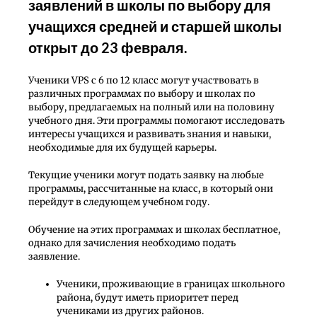
заявлений в школы по выбору для
учащихся средней и старшей школы
открыт до 23 февраля.
Ученики VPS с 6 по 12 класс могут участвовать в
различных программах по выбору и школах по
выбору, предлагаемых на полный или на половину
учебного дня. Эти программы помогают исследовать
интересы учащихся и развивать знания и навыки,
необходимые для их будущей карьеры.
Текущие ученики могут подать заявку на любые
программы, рассчитанные на класс, в который они
перейдут в следующем учебном году.
Обучение на этих программах и школах бесплатное,
однако для зачисления необходимо подать
заявление.
Ученики, проживающие в границах школьного
района, будут иметь приоритет перед
учениками из других районов.