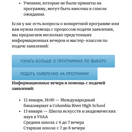
Ученики, которые не были приняты на
программу, могут быть внесены в список
ожидания.
Если у вас есть вопросы о конкретной программе или
вам нужна помощь с процессом подачи заявления,
мы предлагаем несколько предстоящих
информационных вечеров и мастер-классов по
подаче заявлений:
УЗНАТЬ БОЛЬШЕ О ПРОГРАММАХ ПО ВЫБОРУ
ПОДАТЬ ЗАЯВЛЕНИЕ НА ПРОГРАММУ
Информационные вечера и помощь с подачей
заявлений:
12 января, 18:00 — Международный
бакалавриат в Columbia River High School
13 января — Школа искусств и академических
наук в VSAA
Средняя школа: с 6 до 7 вечера
Старшая школа: с 7 до 8 вечера