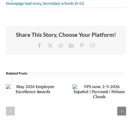
Homepage lead story
,
Secondary schools (6-12)
Share This Story, Choose Your Platform!
Facebook
X
Reddit
LinkedIn
Pinterest
Email
Related Posts
February 2026
VPS now: 2-5-
Employee
2026 Español |
Excellence
Русский |
Awards
Fóósun Chuuk