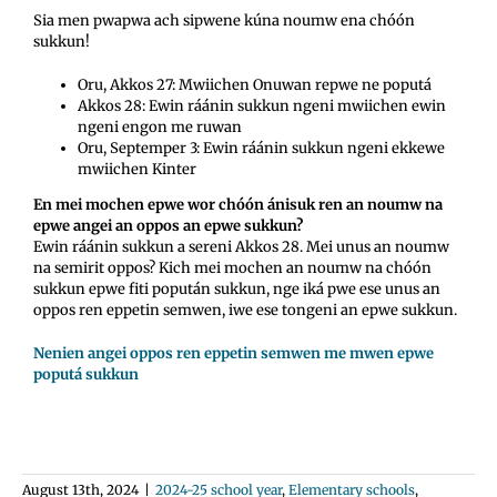
Sia men pwapwa ach sipwene kúna noumw ena chóón
sukkun!
Oru, Akkos 27: Mwiichen Onuwan repwe ne poputá
Akkos 28: Ewin ráánin sukkun ngeni mwiichen ewin
ngeni engon me ruwan
Oru, Septemper 3: Ewin ráánin sukkun ngeni ekkewe
mwiichen Kinter
En mei mochen epwe wor chóón ánisuk ren an noumw na
epwe angei an oppos an epwe sukkun?
Ewin ráánin sukkun a sereni Akkos 28. Mei unus an noumw
na semirit oppos? Kich mei mochen an noumw na chóón
sukkun epwe fiti popután sukkun, nge iká pwe ese unus an
oppos ren eppetin semwen, iwe ese tongeni an epwe sukkun.
Nenien angei oppos ren eppetin semwen me mwen epwe
poputá sukkun
August 13th, 2024
|
2024-25 school year
,
Elementary schools
,