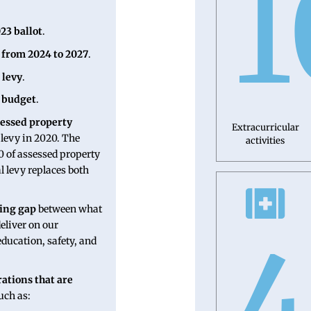
1
23 ballot
.
 from 2024 to 2027
.
 levy
.
S budget
.
sessed property
Extracurricular
 levy in 2020. The
activities
0 of assessed property
al levy replaces both
ding gap
between what
deliver on our
4
ducation, safety, and
rations that are
such as: