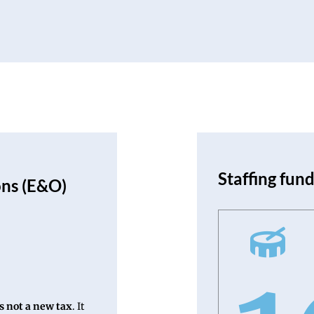
Staffing fund
ons (E&O)
s not a new tax
. It