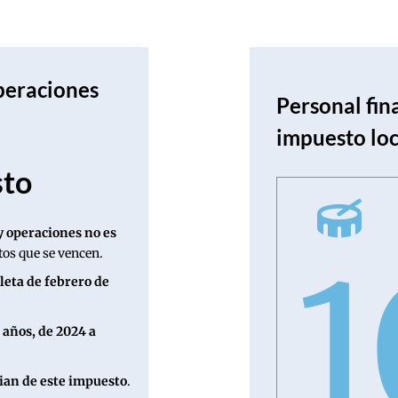
peraciones
Personal fin
impuesto loc
sto
y operaciones no es
1
tos que se vencen.
leta de febrero de
 años, de 2024 a
ician de este impuesto
.