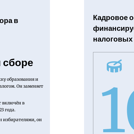
Кадровое 
ора в
финансируе
налоговых
 сборе
1
ку образования и
алогом. Он заменяет
т включён в
3 года.
н избирателями, он