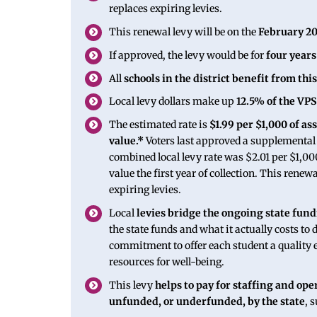
replaces expiring levies.
This renewal levy will be on the
February 20
If approved, the levy would be for
four years
All
schools in the district benefit from this
Local levy dollars make up
12.5% of the VP
The estimated rate is
$1.99 per $1,000 of as
value.*
Voters last approved a supplemental
combined local levy rate was $2.01 per $1,00
value the first year of collection. This renew
expiring levies.
Local
levies bridge the ongoing state fun
the state funds and what it actually costs to 
commitment to offer each student a quality e
resources for well-being.
This levy
helps to pay for staffing and ope
unfunded, or underfunded, by the state
, 