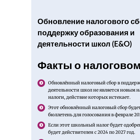
Обновление налогового сб
поддержку образования и
деятельности школ (E&O)
Факты о налоговом
Обновлённый налоговый сбор в поддерж
деятельности школ не является новым н
налоги, действие которых истекает.
Этот обновлённый налоговый сбор буде
бюллетень для голосования в феврале 202
Если этот школьный налог будет одобре
будет действителен с 2024 по 2027 год.