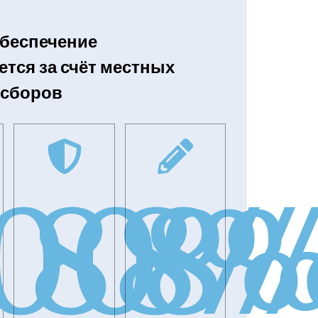
обеспечение
тся за счёт местных
 сборов
00
88
8
%