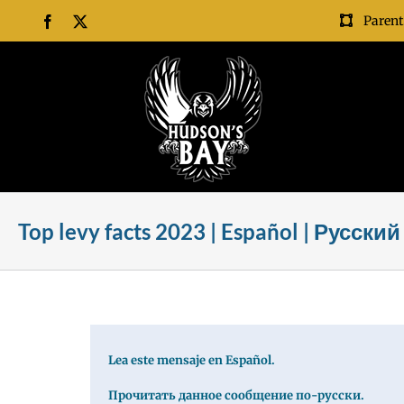
Skip
Parent
Facebook
X
to
content
Top levy facts 2023 | Español | Русски
Lea este mensaje en Español.
Прочитать данное сообщение по-русски.