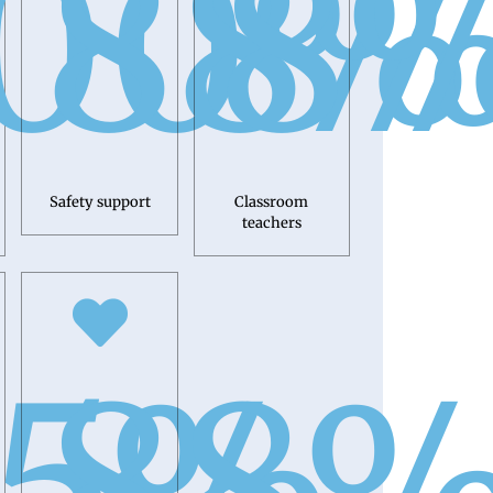
00
88
8
%
Safety support
Classroom
teachers
5
88
%