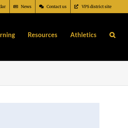
dar
News
Contact us
VPS district site
rning
Resources
Athletics