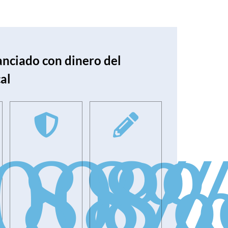
anciado con dinero del
al
00
88
8
%