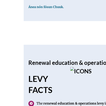
Ánea nón fósun Chuuk.
Renewal education & operati
LEVY
FACTS
The
renewal education & operations levy i