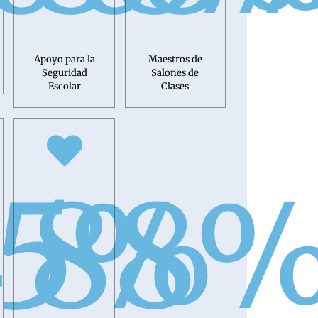
Apoyo para la
Maestros de
Seguridad
Salones de
Escolar
Clases
5
88
%